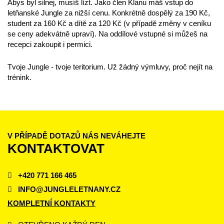
Abys byl silnej, musíš lízt. Jako člen Klanu máš vstup do
letňanské Jungle za nižší cenu. Konkrétně dospělý za 190 Kč,
student za 160 Kč a dítě za 120 Kč (v případě změny v ceníku
se ceny adekvátně upraví). Na oddílové vstupné si můžeš na
recepci zakoupit i permici.
Tvoje Jungle - tvoje teritorium. Už žádný výmluvy, proč nejít na
trénink.
V PŘÍPADĚ DOTAZŮ NÁS NEVÁHEJTE
KONTAKTOVAT
+420 771 166 465
INFO@JUNGLELETNANY.CZ
KOMPLETNÍ KONTAKTY