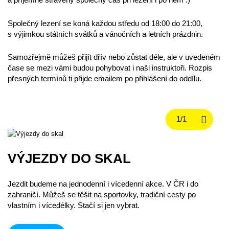
a příjemně strávený společný čas při lezení i po něm :)
Společný lezení se koná každou středu od 18:00 do 21:00,
s výjimkou státních svátků a vánočních a letních prázdnin.
Samozřejmě můžeš přijít dřív nebo zůstat déle, ale v uvedeném
čase se mezi vámi budou pohybovat i naši instruktoři. Rozpis
přesných termínů ti přijde emailem po přihlášení do oddílu.
VÝJEZDY DO SKAL
Jezdit budeme na jednodenní i vícedenní akce. V ČR i do
zahraničí. Můžeš se těšit na sportovky, tradiční cesty po
vlastním i vícedélky. Stačí si jen vybrat.