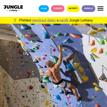
KLAN
THERAPY
AKTIVITY
ANIMALS
Přehled
otevírací doby
a
ceník
Jungle Letňany