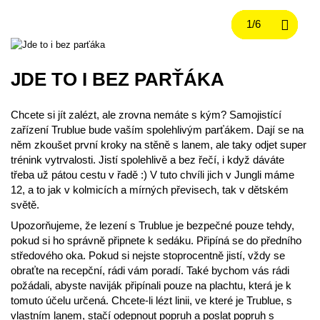
JDE TO I BEZ PARŤÁKA
Chcete si jít zalézt, ale zrovna nemáte s kým? Samojistící
zařízení Trublue bude vaším spolehlivým parťákem. Dají se na
něm zkoušet první kroky na stěně s lanem, ale taky odjet super
trénink vytrvalosti. Jistí spolehlivě a bez řečí, i když dáváte
třeba už pátou cestu v řadě :) V tuto chvíli jich v Jungli máme
12, a to jak v kolmicích a mírných převisech, tak v dětském
světě.
Upozorňujeme, že lezení s Trublue je bezpečné pouze tehdy,
pokud si ho správně připnete k sedáku. Připíná se do předního
středového oka. Pokud si nejste stoprocentně jistí, vždy se
obraťte na recepční, rádi vám poradí. Také bychom vás rádi
požádali, abyste naviják připínali pouze na plachtu, která je k
tomuto účelu určená. Chcete-li lézt linii, ve které je Trublue, s
vlastním lanem, stačí odepnout popruh a poslat popruh s