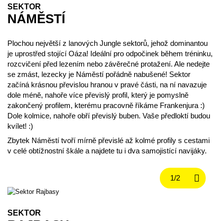
SEKTOR
NÁMĚSTÍ
Plochou největší z lanových Jungle sektorů, jehož dominantou
je uprostřed stojící Oáza! Ideální pro odpočinek během tréninku,
rozcvičení před lezením nebo závěrečné protažení. Ale nedejte
se zmást, lezecky je Náměstí pořádně nabušené! Sektor
začíná krásnou převislou hranou v pravé části, na ní navazuje
dole méně, nahoře více převislý profil, který je pomyslně
zakončený profilem, kterému pracovně říkáme Frankenjura :)
Dole kolmice, nahoře obří převislý buben. Vaše předloktí budou
kvílet! :)
Zbytek Náměstí tvoří mírně převislé až kolmé profily s cestami
v celé obtížnostní škále a najdete tu i dva samojistící navijáky.
SEKTOR