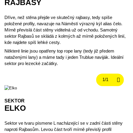
RAJBASY
Dříve, než stěna přejde ve skutečný rajbasy, tedy spíše
položené profily, navazuje na Náměstí výrazný kýl alias čelo.
Mírně převislá část stěny viditelná už od vchodu. Samotný
sektor Rajbasů se skládá z kolmých až mírně položených linií,
kde najdete spíš lehké cesty.
Některé linie jsou opatřeny top rope lany (tedy již předem
nataženými lany) a máme tady i jeden Trublue naviják. Ideální
sektor pro lezecké začátky.
SEKTOR
ELKO
Sektor ve tvaru písmene L nacházející se v zadní části stěny
naproti Rajbasům. Levou část tvoří mírně převislý profil