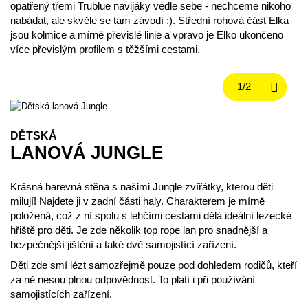
opatřený třemi Trublue navijáky vedle sebe - nechceme nikoho
nabádat, ale skvěle se tam závodí :). Střední rohová část Elka
jsou kolmice a mírně převislé linie a vpravo je Elko ukončeno
více převislým profilem s těžšími cestami.
DĚTSKÁ
LANOVÁ JUNGLE
Krásná barevná stěna s našimi Jungle zvířátky, kterou děti
milují! Najdete ji v zadní části haly. Charakterem je mírně
položená, což z ní spolu s lehčími cestami dělá ideální lezecké
hřiště pro děti. Je zde několik top rope lan pro snadnější a
bezpečnější jištění a také dvě samojistící zařízení.
Děti zde smí lézt samozřejmě pouze pod dohledem rodičů, kteří
za ně nesou plnou odpovědnost. To platí i při používání
samojistících zařízení.