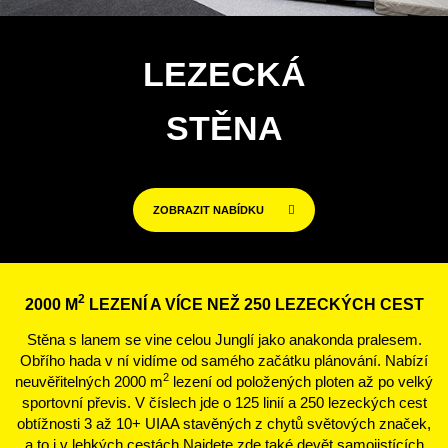
LEZECKÁ
STĚNA
ZOBRAZIT NABÍDKU
2
2000 M
LEZENÍ A VÍCE NEŽ 250 LEZECKÝCH CEST
Stěna s lanem se vine celou Junglí jako anakonda pralesem.
Obřího hada v ní vidíme od samého začátku plánování. Nabízí
2
neuvěřitelných 2000 m
lezení od položených ploten až po velký
sportovní převis. V číslech jde o 125 linií a 250 lezeckých cest
obtížnosti 3 až 10+ UIAA stavěných z chytů světových značek,
a to i v lehkých cestách.Najdete zde také devět samojistících