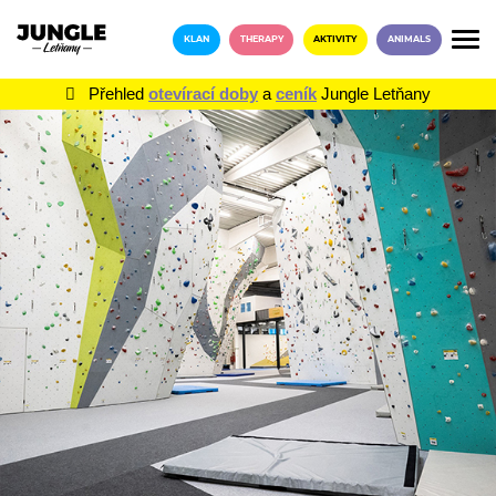
KLAN
THERAPY
AKTIVITY
ANIMALS
Přehled
otevírací doby
a
ceník
Jungle Letňany