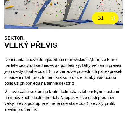
SEKTOR
VELKÝ PŘEVIS
Dominanta lanové Jungle. Stěna s převislostí 7,5 m, ve které
najdete cesty od sedmiček až po desítky. Díky velkému převisu
jsou cesty dlouhé cca 14 m a věřte, že posledních pár expresek
si budete říkat, proč to není kratší, protože bicáky vás budou
bolet už při pohledu na tenhle sektor :).
V pravé části sektoru je kratší kolmička s lehounkými cestami
po madýlkách ideální pro děti. Naopak v levé části přechází
velký převis postupně v méně (ale stále dost) převislý profil,
ideální pro trénink