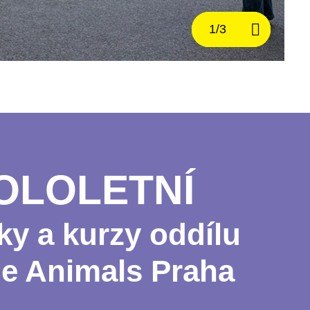
OLOLETNÍ
ky a kurzy oddílu
e Animals Praha