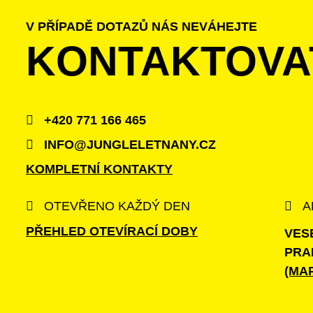
V PŘÍPADĚ DOTAZŮ NÁS NEVÁHEJTE
KONTAKTOVA
+420 771 166 465
INFO@JUNGLELETNANY.CZ
KOMPLETNÍ KONTAKTY
OTEVŘENO KAŽDÝ DEN
A
PŘEHLED OTEVÍRACÍ DOBY
VES
PRA
(MA