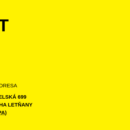
T
DRESA
ELSKÁ 699
HA LETŇANY
PA)