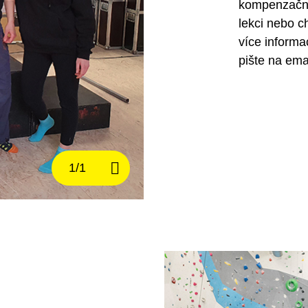
kompenzační
lekci nebo 
více informa
pište na ema