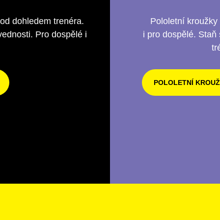
pod dohledem trenéra.
Pololetní kroužky
ednosti. Pro dospělé i
i pro dospělé. Staň 
tr
POLOLETNÍ KROUŽ