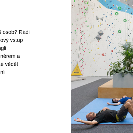
 6 osob? Rádi
kový vstup
gli
renérem a
ké vědět
ní