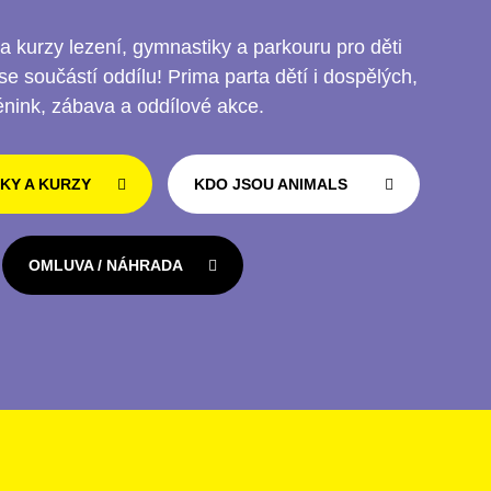
 a kurzy lezení, gymnastiky a parkouru pro děti
se součástí oddílu! Prima parta dětí i dospělých,
énink, zábava a oddílové akce.
KY A KURZY
KDO JSOU ANIMALS
OMLUVA / NÁHRADA