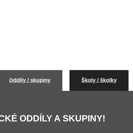
Oddíly / skupiny
Školy / školky
CKÉ ODDÍLY A SKUPINY!