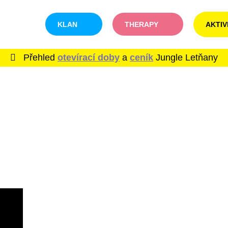
KLAN
THERAPY
AKTIV
Přehled
otevírací doby
a
ceník
Jungle Letňany