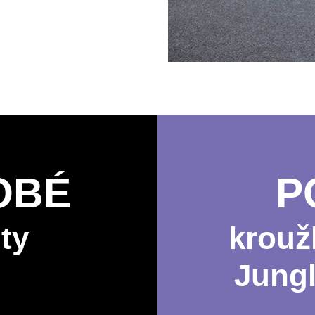
OBÉ
P
ity
krouž
Jungl