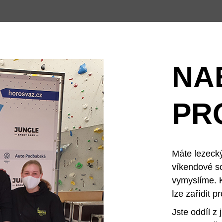
NA
PR
Máte lezecký
víkendové so
vymyslíme. 
lze zařídit p
Jste oddíl z