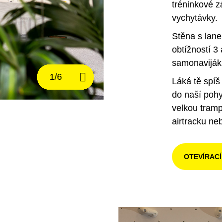
tréninkové z
vychytávky.
Stěna s lan
obtížností 3 
samonavijáků
Láká tě spíš
do naší poh
velkou tramp
airtracku ne
OTEVÍRAC