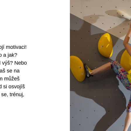
jí motivaci!
o a jak?
el výš? Nebo
laš se na
vím můžeš
d si osvojíš
se, trénuj,