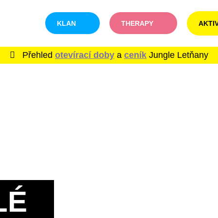
KLAN
THERAPY
AKTI
Přehled
otevírací doby
a
ceník
Jungle Letňany
LÉ