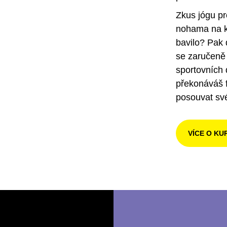
Zkus jógu pr
nohama na ku
bavilo? Pak
se zaručeně 
sportovních d
překonáváš f
posouvat své
VÍCE O K