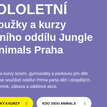
OLOLETNÍ
oužky a kurzy
ního oddílu Jungle
nimals Praha
 a kurzy lezení, gymnastiky a parkouru pro děti
se součástí oddílu! Prima parta dětí i dospělých,
énink, zábava a oddílové akce.
KY A KURZY
KDO JSOU ANIMALS