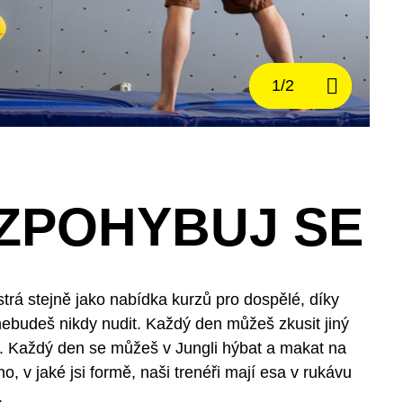
ZPOHYBUJ SE
strá stejně jako nabídka kurzů pro dospělé, díky
nebudeš nikdy nudit. Každý den můžeš zkusit jiný
. Každý den se můžeš v Jungli hýbat a makat na
o, v jaké jsi formě, naši trenéři mají esa v rukávu
.