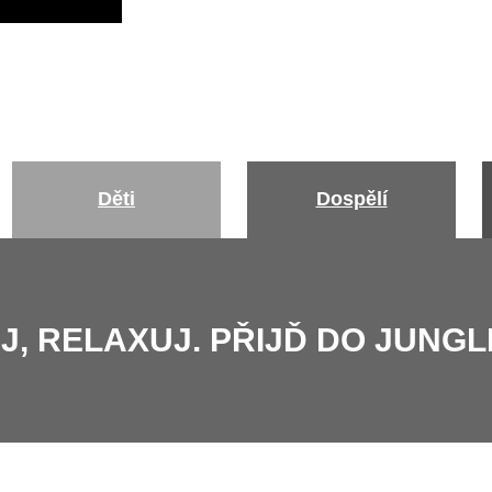
Děti
Dospělí
UJ, RELAXUJ. PŘIJĎ DO JUNG