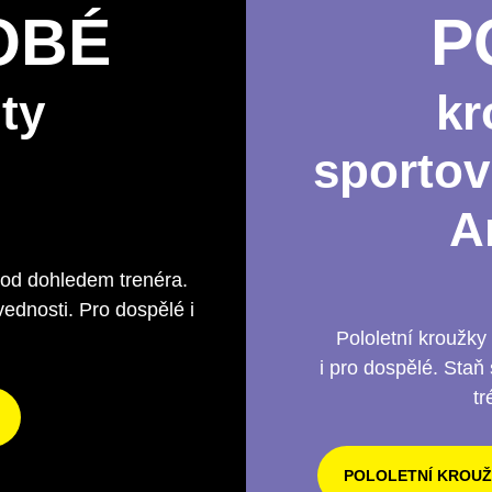
OBÉ
P
ity
kr
sportov
A
pod dohledem trenéra.
ednosti. Pro dospělé i
Pololetní kroužky
i pro dospělé. Staň 
tr
POLOLETNÍ KROUŽ