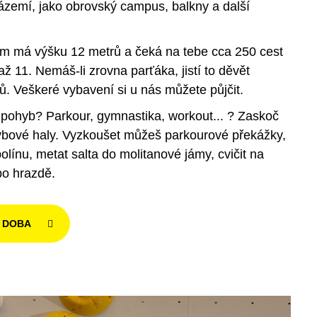
ázemí, jako obrovský campus, balkny a další
em má výšku 12 metrů a čeká na tebe cca 250 cest
až 11. Nemáš-li zrovna parťáka, jistí to děvět
. Veškeré vybavení si u nás můžete půjčit.
 pohyb? Parkour, gymnastika, workout... ? Zaskoč
ybové haly. Vyzkoušet můžeš parkourové překážky,
olínu, metat salta do molitanové jámy, cvičit na
bo hrazdě.
Í DOBA