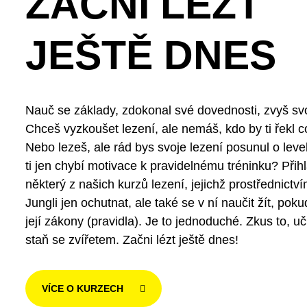
ZAČNI LÉZT
JEŠTĚ DNES
Nauč se základy, zdokonal své dovednosti, zvyš svo
Chceš vyzkoušet lezení, ale nemáš, kdo by ti řekl c
Nebo lezeš, ale rád bys svoje lezení posunul o lev
ti jen chybí motivace k pravidelnému tréninku? Přih
některý z našich kurzů lezení, jejichž prostřednict
Jungli jen ochutnat, ale také se v ní naučit žít, poku
její zákony (pravidla). Je to jednoduché. Zkus to, uč 
staň se zvířetem. Začni lézt ještě dnes!
VÍCE O KURZECH