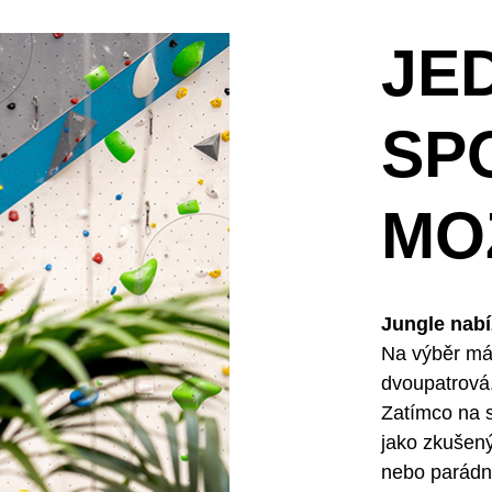
JE
SP
MO
Jungle nab
Na výběr máš
dvoupatrová
Zatímco na s
jako zkušený
nebo parádní