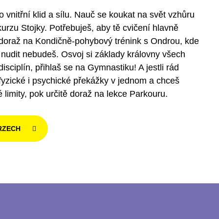
o vnitřní klid a sílu. Nauč se koukat na svět vzhůru
rzu Stojky. Potřebuješ, aby tě cvičení hlavně
 doraž na Kondičně-pohybový trénink s Ondrou, kde
nudit nebudeš. Osvoj si základy královny všech
isciplín, přihlaš se na Gymnastiku! A jestli rád
yzické i psychické překážky v jednom a chceš
 limity, pok určitě doraž na lekce Parkouru.
URZECH