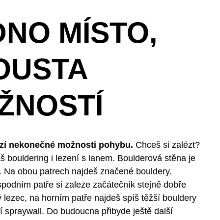
DNO MÍSTO,
OUSTA
ŽNOSTÍ
ízí nekonečné možnosti pohybu.
Chceš si zalézt?
 bouldering i lezení s lanem. Boulderová stěna je
. Na obou patrech najdeš značené bouldery.
podním patře si zaleze začátečník stejně dobře
 lezec, na horním patře najdeš spíš těžší bouldery
 spraywall. Do budoucna přibyde ještě další