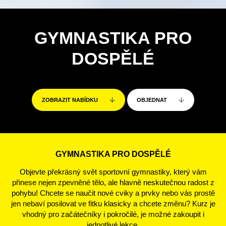
GYMNASTIKA PRO
DOSPĚLÉ
ZOBRAZIT NABÍDKU
OBJEDNAT
GYMNASTIKA PRO DOSPĚLÉ
Objevte překrásný svět sportovní gymnastiky, který vám
přinese nejen zpevněné tělo, ale hlavně neskutečnou radost z
pohybu! Chcete se naučit nové cviky a prvky nebo vás prostě
jen nebaví posilovat ve fitku klasicky a chcete změnu? Kurz je
vhodný pro začátečníky i pokročilé, je možné zakoupit i
jednotlivé lekce.