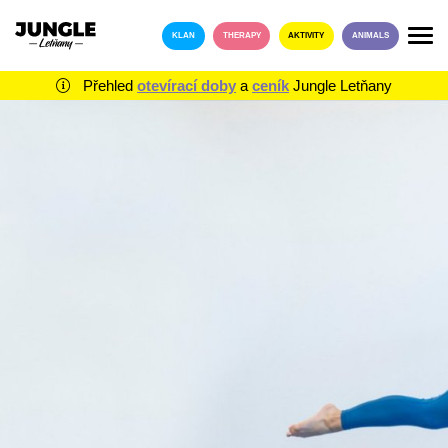
KLAN
THERAPY
AKTIVITY
ANIMALS
Přehled
otevírací doby
a
ceník
Jungle Letňany