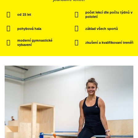
počet lekcí dle počtu týdnů v
od 15 let
pololetí
pohybová hala
základ všech sportů
moderní gymnastické
zkušení a kvalifikovaní trenéři
vybavení