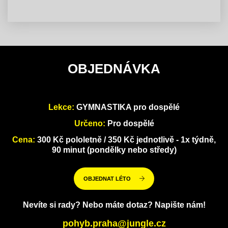
OBJEDNÁVKA
Lekce:
GYMNASTIKA pro dospělé
Určeno:
Pro dospělé
Cena:
300 Kč pololetně / 350 Kč jednotlivě - 1x týdně,
90 minut (pondělky nebo středy)
OBJEDNAT LÉTO
Nevíte si rady? Nebo máte dotaz? Napište nám!
pohyb.praha@jungle.cz