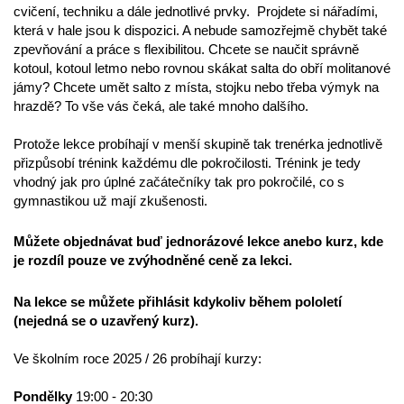
cvičení, techniku a dále jednotlivé prvky. Projdete si nářadími,
která v hale jsou k dispozici. A nebude samozřejmě chybět také
zpevňování a práce s flexibilitou. Chcete se naučit správně
kotoul, kotoul letmo nebo rovnou skákat salta do obří molitanové
jámy? Chcete umět salto z místa, stojku nebo třeba výmyk na
hrazdě? To vše vás čeká, ale také mnoho dalšího.
Protože lekce probíhají v menší skupině tak trenérka jednotlivě
přizpůsobí trénink každému dle pokročilosti. Trénink je tedy
vhodný jak pro úplné začátečníky tak pro pokročilé, co s
gymnastikou už mají zkušenosti.
Můžete objednávat buď jednorázové lekce anebo kurz, kde
je rozdíl pouze ve zvýhodněné ceně za lekci.
Na lekce se můžete přihlásit kdykoliv během pololetí
(nejedná se o uzavřený kurz).
Ve školním roce 2025 / 26 probíhají kurzy:
Pondělky
19:00 - 20:30