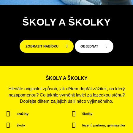
ŠKOLY A ŠKOLKY
ZOBRAZIT NABÍDKU
OBJEDNAT
ŠKOLY A ŠKOLKY
Hledáte originální způsob, jak dětem dopřát zážitek, na který
nezapomenou? Co takhle vyměnit lavici za lezeckou stěnu?
Dopřejte dětem za jejich úsilí něco výjimečného.
družiny
školky
školy
lezení, parkour, gymnastika