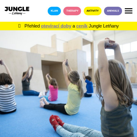
KLAN
THERAPY
AKTIVITY
ANIMALS
Přehled
otevírací doby
a
ceník
Jungle Letňany