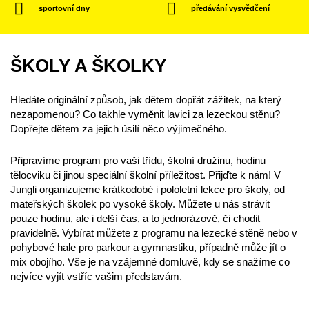
sportovní dny
předávání vysvědčení
ŠKOLY A ŠKOLKY
Hledáte originální způsob, jak dětem dopřát zážitek, na který
nezapomenou? Co takhle vyměnit lavici za lezeckou stěnu?
Dopřejte dětem za jejich úsilí něco výjimečného.
Připravíme program pro vaši třídu, školní družinu, hodinu
tělocviku či jinou speciální školní příležitost. Přijďte k nám! V
Jungli organizujeme krátkodobé i pololetní lekce pro školy, od
mateřských školek po vysoké školy. Můžete u nás strávit
pouze hodinu, ale i delší čas, a to jednorázově, či chodit
pravidelně. Vybírat můžete z programu na lezecké stěně nebo v
pohybové hale pro parkour a gymnastiku, případně může jít o
mix obojího. Vše je na vzájemné domluvě, kdy se snažíme co
nejvíce vyjít vstříc vašim představám.