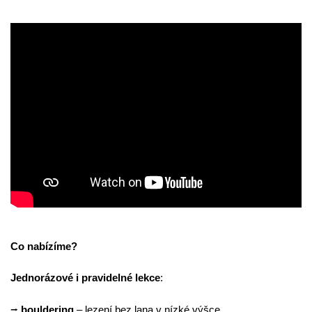
Co nabízíme?
Jednorázové i pravidelné lekce
:
⭢
bouldering
– lezení bez lana v nízké výšce