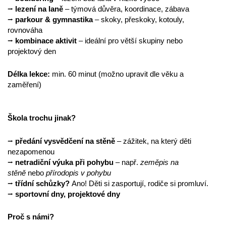
⭢
lezení na laně
– týmová důvěra, koordinace, zábava
⭢
parkour & gymnastika
– skoky, přeskoky, kotouly,
rovnováha
⭢
kombinace aktivit
– ideální pro větší skupiny nebo
projektový den
Délka lekce:
min. 60 minut (možno upravit dle věku a
zaměření)
Škola trochu jinak?
⭢
předání vysvědčení na stěně
– zážitek, na který děti
nezapomenou
⭢
netradiční výuka při pohybu
– např.
zeměpis na
stěně
nebo
přírodopis v pohybu
⭢
třídní schůzky?
Ano! Děti si zasportují, rodiče si promluví.
⭢
sportovní dny, projektové dny
Proč s námi?