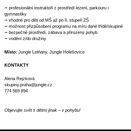
⭢ profesionální instruktoři z prostředí lezení, parkouru i
gymnastiky
⭢ vhodné pro děti od MŠ až po II. stupeň ZŠ
⭢ možnost přizpůsobení programu na míru dané třídě/skupině
⭢ bezpečné prostředí, zábava a přirozený pohyb
⭢ vodění z/do družiny
Místo:
Jungle Letňany, Jungle Holešovice
KONTAKTY
Alena Rejzková
skupiny.praha@jungle.cz
774 569 894
Objevujte svět s dětmi jinak – v pohybu!