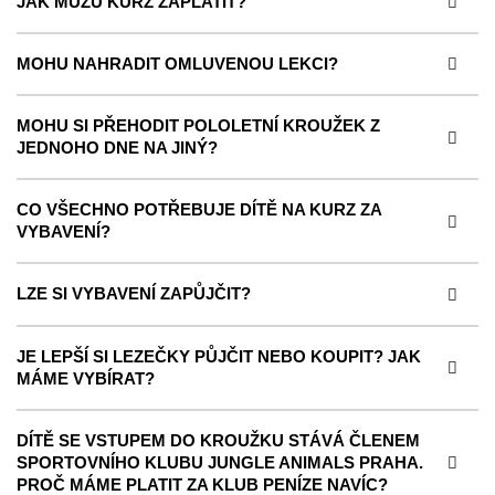
JAK MŮŽU KURZ ZAPLATIT?
MOHU NAHRADIT OMLUVENOU LEKCI?
MOHU SI PŘEHODIT POLOLETNÍ KROUŽEK Z
JEDNOHO DNE NA JINÝ?
CO VŠECHNO POTŘEBUJE DÍTĚ NA KURZ ZA
VYBAVENÍ?
LZE SI VYBAVENÍ ZAPŮJČIT?
JE LEPŠÍ SI LEZEČKY PŮJČIT NEBO KOUPIT? JAK
MÁME VYBÍRAT?
DÍTĚ SE VSTUPEM DO KROUŽKU STÁVÁ ČLENEM
SPORTOVNÍHO KLUBU JUNGLE ANIMALS PRAHA.
PROČ MÁME PLATIT ZA KLUB PENÍZE NAVÍC?