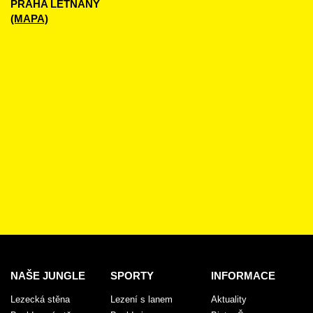
PRAHA LETŇANY
(MAPA)
NAŠE JUNGLE
SPORTY
INFORMACE
Lezecká stěna
Lezení s lanem
Aktuality