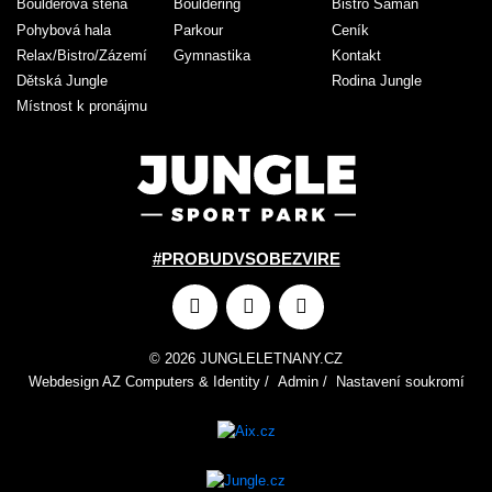
Boulderová stěna
Bouldering
Bistro Šaman
Pohybová hala
Parkour
Ceník
Relax/Bistro/Zázemí
Gymnastika
Kontakt
Dětská Jungle
Rodina Jungle
Místnost k pronájmu
#PROBUDVSOBEZVIRE
© 2026 JUNGLELETNANY.CZ
Webdesign
AZ Computers
&
Identity
/
Admin
/
Nastavení soukromí