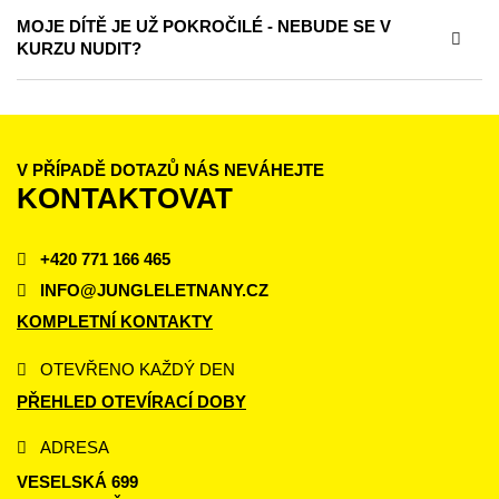
MOJE DÍTĚ JE UŽ POKROČILÉ - NEBUDE SE V
KURZU NUDIT?
V PŘÍPADĚ DOTAZŮ NÁS NEVÁHEJTE
KONTAKTOVAT
+420 771 166 465
INFO@JUNGLELETNANY.CZ
KOMPLETNÍ KONTAKTY
OTEVŘENO KAŽDÝ DEN
PŘEHLED OTEVÍRACÍ DOBY
ADRESA
VESELSKÁ 699