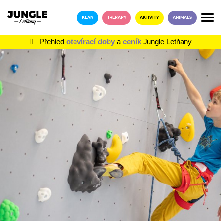
KLAN
THERAPY
AKTIVITY
ANIMALS
Přehled
otevírací doby
a
ceník
Jungle Letňany