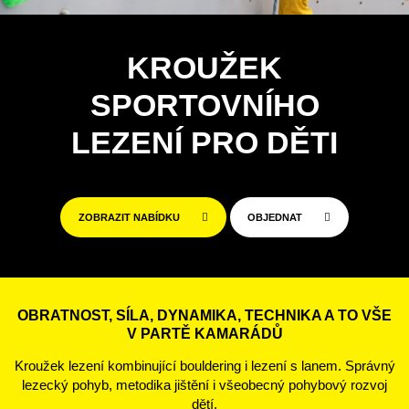
KROUŽEK
SPORTOVNÍHO
LEZENÍ PRO DĚTI
ZOBRAZIT NABÍDKU
OBJEDNAT
OBRATNOST, SÍLA, DYNAMIKA, TECHNIKA A TO VŠE
V PARTĚ KAMARÁDŮ
Kroužek lezení kombinující bouldering i lezení s lanem. Správný
lezecký pohyb, metodika jištění i všeobecný pohybový rozvoj
dětí.