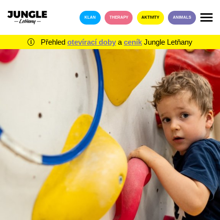
KLAN
THERAPY
AKTIVITY
ANIMALS
Přehled
otevírací doby
a
ceník
Jungle Letňany