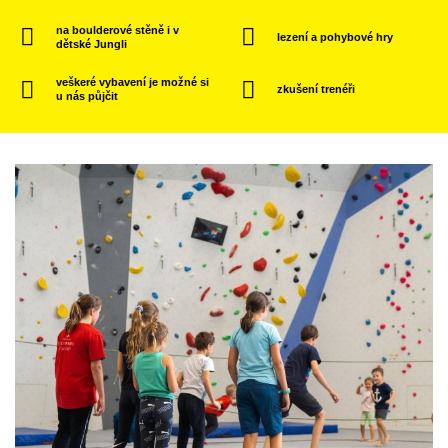
na boulderové stěně i v
lezení a pohybové hry
dětské Jungli
veškeré vybavení je možné si
zkušení trenéři
u nás půjčit