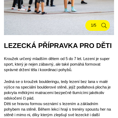
LEZECKÁ PŘÍPRAVKA PRO DĚTI
Kroužek určený mladším dětem od 5 do 7 let. Lezení je super
sport, který je nejen zábavný, ale také pomáhá formovat
správné držení těla i koordinaci pohybů.
Jedná se o kroužek boulderingu, tedy lezení bez lana v malé
výšce na speciální boulderové stěně, jejíž podlahová plocha je
pokryta měkkými matracemi bezpečně tlumícími jakékoliv
odskočení či pád.
Děti se hravou formou seznámí s lezením a základním
pohybem na stěně. Během lekcí hrají s trenéry spoustu her na
stěně i mimo ni, díky kterým zlepšují své lezecké i další