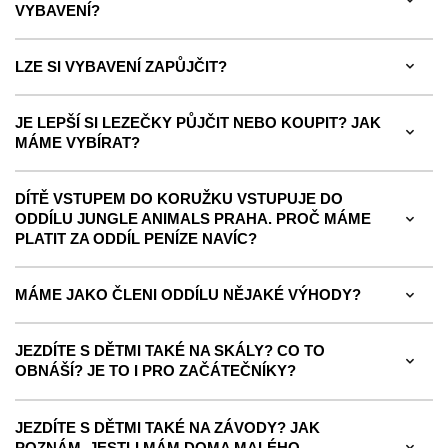
VYBAVENÍ?
LZE SI VYBAVENÍ ZAPŮJČIT?
JE LEPŠÍ SI LEZEČKY PŮJČIT NEBO KOUPIT? JAK
MÁME VYBÍRAT?
DÍTĚ VSTUPEM DO KORUŽKU VSTUPUJE DO
ODDÍLU JUNGLE ANIMALS PRAHA. PROČ MÁME
PLATIT ZA ODDÍL PENÍZE NAVÍC?
MÁME JAKO ČLENI ODDÍLU NĚJAKÉ VÝHODY?
JEZDÍTE S DĚTMI TAKÉ NA SKÁLY? CO TO
OBNÁŠÍ? JE TO I PRO ZAČÁTEČNÍKY?
JEZDÍTE S DĚTMI TAKÉ NA ZÁVODY? JAK
POZNÁM, JESTLI MÁM DOMA MALÉHO