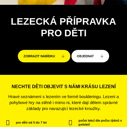
LEZECKÁ PŘÍPRAVKA
PRO DĚTI
ZOBRAZIT NABÍDKU
OBJEDNAT
NECHTE DĚTI OBJEVIT S NÁMI KRÁSU LEZENÍ
Hravé seznámení s lezením ve formě boulderingu. Lezení a
pohybové hry na stěně i mimo ni, které dají dětem správné
základy pro navazující lezecké kroužky.
počet lekcí dle počtu týdnů v
pro děti od 5 do 7 let
pololetí