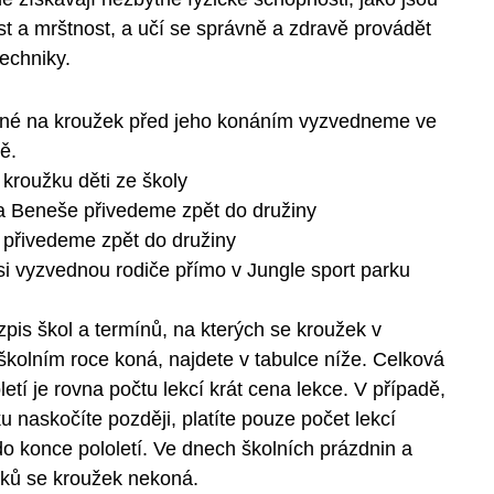
st a mrštnost, a učí se správně a zdravě provádět
echniky.
šené na kroužek před jeho konáním vyzvedneme ve
ně.
kroužku děti ze školy
da Beneše přivedeme zpět do družiny
a přivedeme zpět do družiny
 si vyzvednou rodiče přímo v Jungle sport parku
zpis škol a termínů, na kterých se kroužek v
kolním roce koná, najdete v tabulce níže. Celková
letí je rovna počtu lekcí krát cena lekce. V případě,
u naskočíte později, platíte pouze počet lekcí
do konce pololetí. Ve dnech školních prázdnin a
tků se kroužek nekoná.