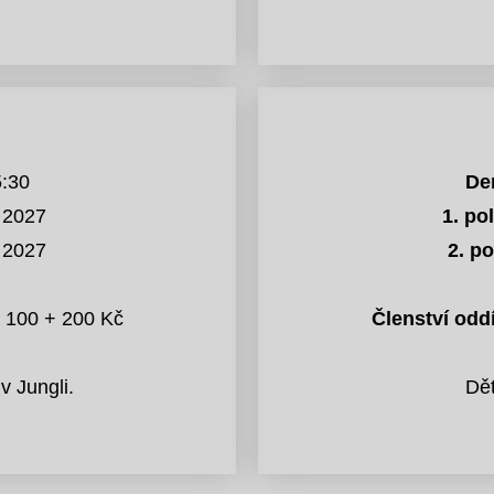
5:30
De
. 2027
1. pol
. 2027
2. po
100 + 200 Kč
Členství oddí
v Jungli.
Dět