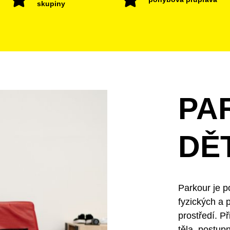
skupiny
PA
DĚT
Parkour je p
fyzických a
prostředí. P
těla, postup