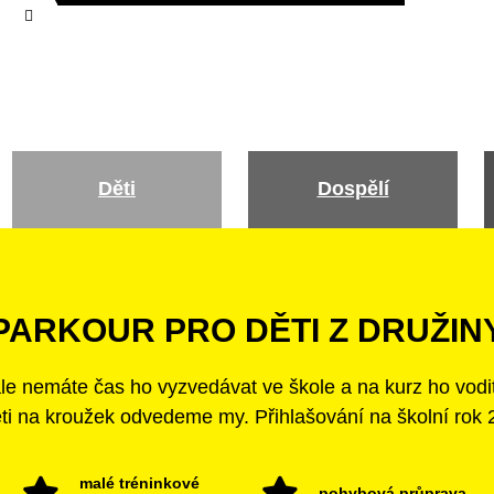
Děti
Dospělí
PARKOUR PRO DĚTI Z DRUŽIN
 ale nemáte čas ho vyzvedávat ve škole a na kurz ho vod
ěti na kroužek odvedeme my. Přihlašování na školní rok 
malé tréninkové
pohybová průprava