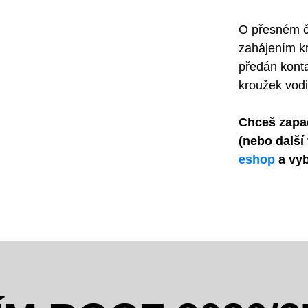
O přesném č
zahájením k
předán konta
kroužek vodi
Chceš zapa
(nebo další 
eshop
a vyb