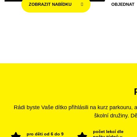
ZOBRAZIT NABÍDKU
OBJEDNAT
Rádi byste Vaše dítko přihlásili na kurz parkouru,
školní družiny. D
počet lekcí dle
pro děti od 6 do 9
počtu týdnů v