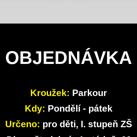
OBJEDNÁVKA
Kroužek:
Parkour
Kdy:
Pondělí - pátek
Určeno:
pro děti, I. stupeň ZŠ