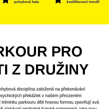
pohybová hala
kvalifikovaní trenéři
RKOUR PRO
I Z DRUŽINY
ohybová disciplína založená na překonávání
 psychických překážek v našem přirozeném
ři tréninku parkouru děti hravou formou zpevňují svá
ně získávají nezbytné fyzické schopnosti, jako jsou