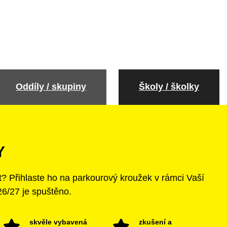
Oddíly / skupiny
Školy / školky
Y
it? Přihlaste ho na parkourový kroužek v rámci Vaší
26/27 je spuštěno.
skvěle vybavená
zkušení a