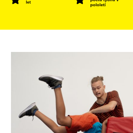
let
pololetí