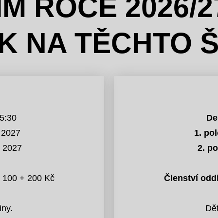
M ROCE 2026/
K NA TĚCHTO 
15:30
De
. 2027
1. pol
. 2027
2. po
100 + 200 Kč
Členství oddí
iny.
Dět