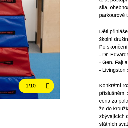
síla, ohebno
parkourové t
Děti přihlá
školní druži
Po skončení 
- Dr. Edvar
- Gen. Fajtl
- Livingston
Konkrétní ro
příslušném š
cena za polo
že do kroužk
zbývajících 
státních svá