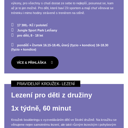
výkony, pro všechny s chutí dostat ze sebe to nejlepší, posunout se, kam
až je to jen možné. Pro děti, které baví žít sportem a mají chuť věnovat se
tréninku i mimo hodiny strávené s trenérem na stěně.
17 300,- Kč / pololetí
Jungle Sport Park Letňany
pro děti, 8 - 18 let
pondělí + čtvrtek 16.15-18.45, úterý (fyzio + kondice) 16-18.30
(fyzio + kondice)
VÍCE & PŘIHLÁŠKA
Lezení pro děti z družiny
1x týdně, 60 minut
Kroužek boulderingu s vyzvedáváním dětí ve školní družině. Na kroužku se
věnujeme nejen samotnému lezení, ale také různým lezeckým i pohybovým