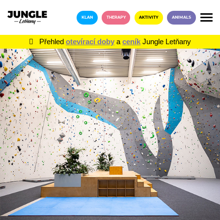
KLAN
THERAPY
AKTIVITY
ANIMALS
Přehled
otevírací doby
a
ceník
Jungle Letňany