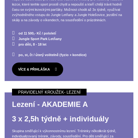
lezce, které tenhle sport prostě chytil a nepouští a kteří chtějí trávit hodně
času se svými lezeckými parťáky. Možnost chodit až 3x týdně, využívat
zvýhodněného vstupu do Jungle Letňany a Jungle Holešovice, jezdění na
skály a na závody o víkendech, na soustředění o prázdninách.
od 11 500,- Kč / pololetí
Jungle Sport Park Letňany
pro děti, 8 - 18 let
po, st, čt / úterý volitelně (fyzio + kondice)
VÍCE & PŘIHLÁŠKA
Lezení - AKADEMIE A
3 x 2,5h týdně + individuály
Skupina směřující k výkonnostnímu lezení. Tréninky několikrát týdně,
individualizovaný trénink, závody, soustředění. Pro děti směřující za