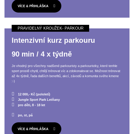
VÍCE & PŘIHLÁŠKA
Intenzivní kurz parkouru
90 min / 4 x týdně
Je vhodný pro všechny nadšené parkouristy a parkouristky, které tenhle
sport prostě chytil, chtějí trénovat víc a zdokonalovat se. Možnost trénovat
až 4x týdně, řada dalších benefitů, akcí, závodů a komunita svého kmene
:-)
12 000,- Kč (pololetí)
Jungle Sport Park Letňany
pro děti, 8 - 18 let
po, st, pá
VÍCE & PŘIHLÁŠKA