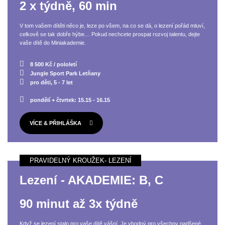
2 x týdně, 60 min
V tom vašem dítěti něco je, leze po všem, na co se dá, o lezení pořád mluví,
celkově se tak dobře hýbe… Pokud nechcete prospat rozvoj talentu, dejte
vaše dítě do Miniakademie.
8 500 Kč / pololetí
Jungle Sport Park Letňany
pro děti, 5 - 7 let
pondělí + čtvrtek: 15.15 - 16.15
VÍCE & PŘIHLÁŠKA
Lezení - AKADEMIE: B, C
90 minut až 3x týdně
Když se lezení stalo pro vaše dítě vášní. Je vhodný pro všechny nadšené