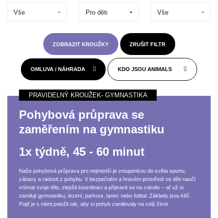
Vše
Pro děti
Vše
ZOBRAZIT KROUŽKY
ZRUŠIT FILTR
OMLUVA / NÁHRADA
KDO JSOU ANIMALS
Pohybová průprava se
zaměřením na gymnastiku
1x týdně, 45 - 60 minut
Naše pohybová průprava pro nejmenší je vstupenkou do světa sportu,
zábavy a radosti z pohybu. V bezpečném a hravém prostředí se děti naučí
vnímat svoje tělo, zlepšit koordinaci a připravit se na cokoliv – ať už si
zamilují gymnastiku, lezení, parkour, tanec nebo fotbal. Základy jsou klíč.
Pojď je s námi položit tak, aby si pohyb zamilovaly na celý život.