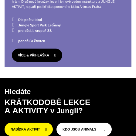
hrám. Družinový kroužek lezení je nově veden instruktory z JUNGLE
AKTIVIT, nepatří pod křídla sportovního klubu Animals Praha.
Dle počtu lekcí
Jungle Sport Park Letňany
pro děti, I. stupeň ZŠ
pondělí a čtvrtek
VÍCE & PŘIHLÁŠKA
Hledáte
KRÁTKODOBÉ LEKCE
A AKTIVITY
v Jungli?
NABÍDKA AKTIVIT
KDO JSOU ANIMALS