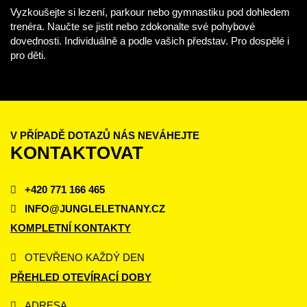
Vyzkoušejte si lezení, parkour nebo gymnastiku pod dohledem
trenéra. Naučte se jistit nebo zdokonalte své pohybové
dovednosti. Individuálně a podle vašich představ. Pro dospělé i
pro děti.
V PŘÍPADĚ DOTAZŮ NÁS NEVÁHEJTE
KONTAKTOVAT
+420 771 166 465
INFO@JUNGLELETNANY.CZ
KOMPLETNÍ KONTAKTY
OTEVŘENO KAŽDÝ DEN
PŘEHLED OTEVÍRACÍ DOBY
ADRESA