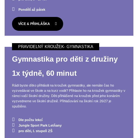
Pondělí až pátek
VÍCE & PŘIHLÁŠKA
Gymnastika pro děti z družiny
1x týdně, 60 minut
Rádi byste dítko přihlásili na kroužek gymnastiky, ale nemáte čas ho
vyzvedávat ve škole a na kurz vodit? Přihlaste ho na kroužek gymnastiky v
rámci vaší školní družiny. Děti přihlášené na kroužek před jeho konáním
vyzvedneme ve školní družině. Přihlašování na školní rok 26/27 je
spuštěno.
Dle počtu lekcí
Jungle Sport Park Letňany
pro děti, I. stupeň ZŠ